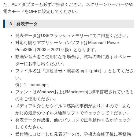
た、ACアダプターも必ずご持参ください。スクリーンセーバーや省
電力モードをOFFに設定してください。
3．発表データ
発表データはUSBフラッシュメモリーにてご用意ください。
対応可能なアプリケーションソフトはMicrosoft Power
Point365（2003～2021互換）となります。
動画や音声をご使用になる場合は、試写の際に必ずオペレー
ターにお申し出ください。
ファイル名は「演題番号・演者名.ppt（pptx）」としてくださ
い。
例）1 ○○○○.ppt
フォントはWindowsおよびMacintoshに標準搭載されているも
のをご使用ください。
メディアを介したウイルス感染の事例がありますので、あら
かじめ最新のウイルス駆除ソフトでチェックしてください。
発表データ作成後、他のパソコンで正常動作するかチェック
してください。
受付時にコピーした発表データは、学術大会終了後に事務局